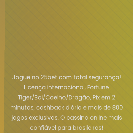
Jogue no 25bet com total segurança!
Licença internacional, Fortune
Tiger/Boi/Coelho/Dragão, Pix em 2
minutos, cashback diário e mais de 800
jogos exclusivos. O cassino online mais
confiável para brasileiros!