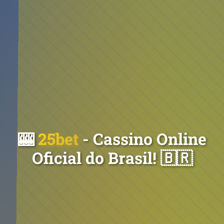
🎰
25bet
- Cassino Online
Oficial do Brasil! 🇧🇷