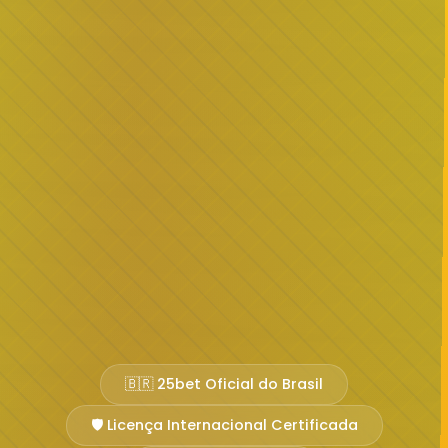
🇧🇷 25bet Oficial do Brasil
🛡️ Licença Internacional Certificada