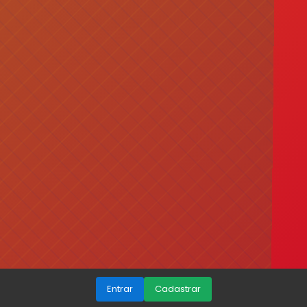
Entrar
Cadastrar