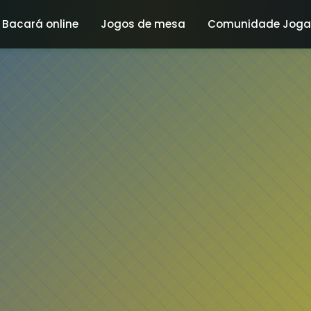
Bacará online
Jogos de mesa
Comunidade Joga