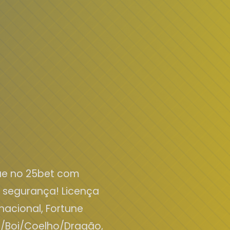
e no 25bet com
l segurança! Licença
rnacional, Fortune
r/Boi/Coelho/Dragão,