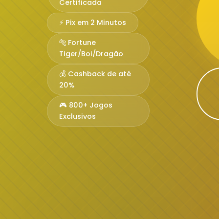
Certificada
⚡ Pix em 2 Minutos
🐅 Fortune
Tiger/Boi/Dragão
💰 Cashback de até
20%
🎮 800+ Jogos
Exclusivos