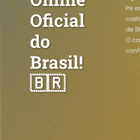
Pix 
Oficial
cash
de 8
do
O ca
confi
Brasil!
🇧🇷