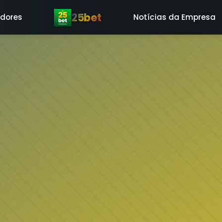
25bet
dores
Notícias da Empresa