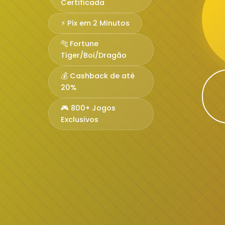
Certificada
⚡ Pix em 2 Minutos
🐅 Fortune
Tiger/Boi/Dragão
💰 Cashback de até
20%
🎮 800+ Jogos
Exclusivos