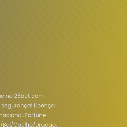
e no 25bet com
l segurança! Licença
rnacional, Fortune
r/Boi/Coelho/Dragão,