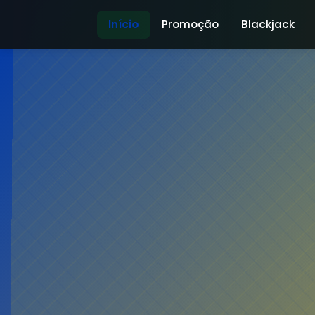
Início
Promoção
Blackjack