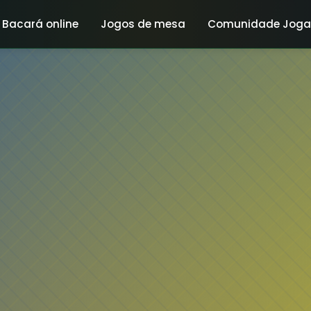
Bacará online
Jogos de mesa
Comunidade Joga