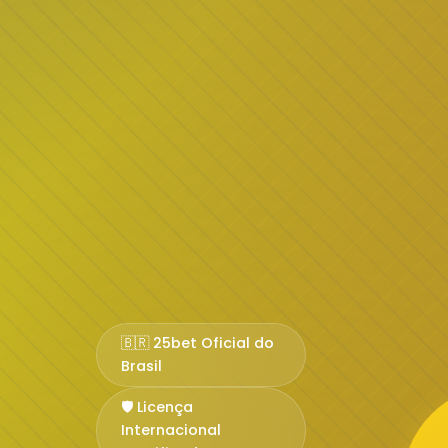
🇧🇷 25bet Oficial do
Brasil
🛡️ Licença
Internacional