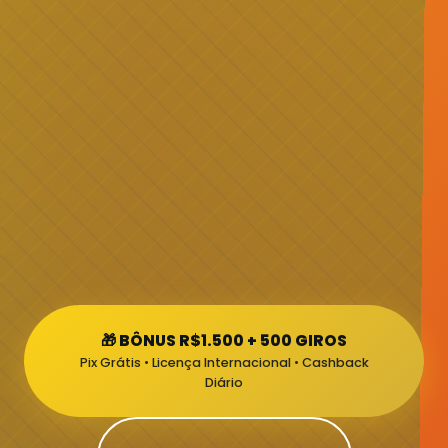
🎁 BÔNUS R$1.500 + 500 GIROS
Pix Grátis • Licença Internacional • Cashback
Diário